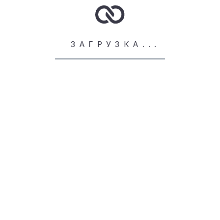
ЗАГРУЗКА...
ИНФОРМАЦИЯ
Доставка и оплата
Возврат и обмен
Уход за одеждой
Индивидуальный пошив
Вопросы и ответы
Сотрудничество
Полезные статьи