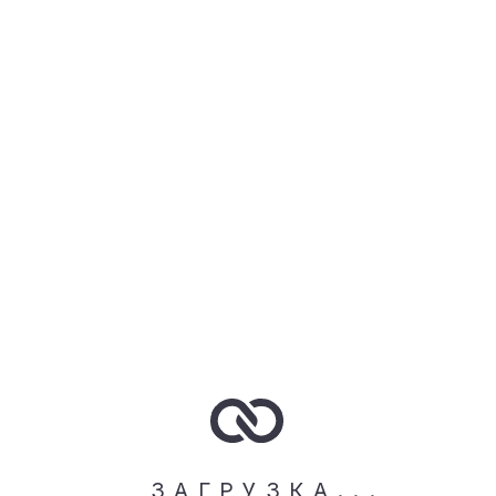
ВСЕ
ТОПЫ
ЛОНГСЛИВЫ
ЛЕГИНСЫ
ВЕЛОСИПЕДКИ
ШОРТЫ
КУРТКИ
БРЮКИ
КОМБИНЕЗОНЫ
ФИЛЬТРЫ
ЦВЕТ
РАЗМЕР
XS
S
M
L
XL
ЦЕНА
ЗАГРУЗКА...
УПОРЯДОЧИТЬ
Очистить фильтры