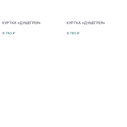
КУРТКА «ДУШЕГРЕЯ»
АНОРАК «БЕГИ»
9 780 ₽
8 620 ₽
АНОРАК «БЕГИ»
АНОРАК «БЕГИ»
8 620 ₽
8 620 ₽