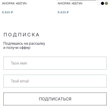
|
TELEGRAM
INSTAGRAM
|
ОФЕРТА
ПОЛИТИКА КОНФИДЕНЦИАЛЬНОСТИ
ИП Некрасова Екатерина Владимировна
ИНН 721301473163, ОГРНИП 318723200031332