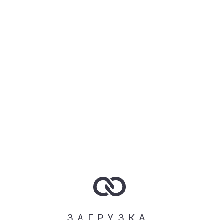
ВСЕ
ТОПЫ
ЛОНГСЛИВЫ
ЛЕГИНСЫ
ВЕЛОСИПЕДКИ
ШОРТЫ
КУРТКИ
БРЮКИ
КОМБИНЕЗОНЫ
ФИЛЬТРЫ
ЦВЕТ
РАЗМЕР
XS
S
M
L
XL
ЦЕНА
ЗАГРУЗКА...
УПОРЯДОЧИТЬ
Очистить фильтры