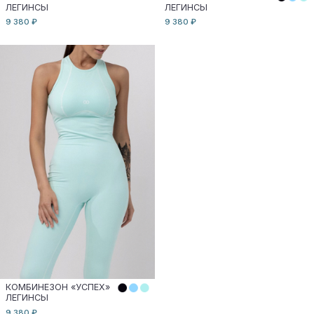
ПОДПИСАТЬСЯ
Подписываясь, вы
соглашаетесь
на обработку персональных
данных в соответствии с
политикой конфиденциальности
ИНФОРМАЦИЯ
КОНТАКТЫ
|
TELEGRAM
INSTAGRAM
|
ОФЕРТА
ПОЛИТИКА КОНФИДЕНЦИАЛЬНОСТИ
ИП Некрасова Екатерина Владимировна
ИНН 721301473163, ОГРНИП 318723200031332